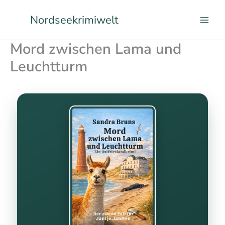
Zum
Facebook
Instagram
LinkedIn
Pinterest
Nordseekrimiwelt
Inhalt
springen
Mord zwischen Lama und
Leuchtturm