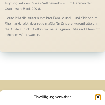
Jurymitglied des Prosa-Wettbewerbs 4.0 im Rahmen der
Ostfreesen-Book 2026.
Heute lebt die Autorin mit ihrer Familie und Hund Skipper im
Rheinland, reist aber regelmäßig für längere Aufenthalte an
die Küste zurück. Dorthin, wo neue Figuren, Orte und Ideen oft
schon im Wind warten.
Fragen, Anregungen oder einfach „Moin"
Einwilligung verwalten
sagen? Ich freue mich über deine
Nachricht.