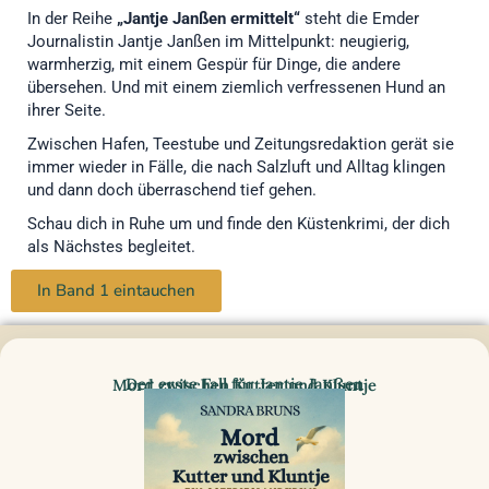
In der Reihe
„Jantje Janßen ermittelt“
steht die Emder
Journalistin Jantje Janßen im Mittelpunkt: neugierig,
warmherzig, mit einem Gespür für Dinge, die andere
übersehen. Und mit einem ziemlich verfressenen Hund an
ihrer Seite.
Zwischen Hafen, Teestube und Zeitungsredaktion gerät sie
immer wieder in Fälle, die nach Salzluft und Alltag klingen
und dann doch überraschend tief gehen.
Schau dich in Ruhe um und finde den Küstenkrimi, der dich
als Nächstes begleitet.
In Band 1 eintauchen
Der erste Fall für Jantje Janßen
Mord zwischen Kutter und Kluntje