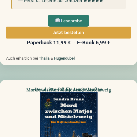
― Petra K., Leserin auf Amazon ★★★★★
Leseprobe
Jetzt bestellen
Paperback 11,99 €
·
E-Book 6,99 €
Auch erhältlich bei
Thalia
&
Hugendubel
Der dritte Fall für Jantje Janßen
Mord zwischen Matjes und Mistelzweig