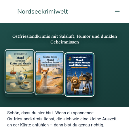
Zum
Facebook
Instagram
LinkedIn
Pinterest
Nordseekrimiwelt
Inhalt
springen
Ostfrieslandkrimis mit Salzluft, Humor und dunklen
Geheimnissen
Schön, dass du hier bist. Wenn du spannende
Ostfrieslandkrimis liebst, die sich wie eine kleine Auszeit
an der Küste anfühlen – dann bist du genau richtig.