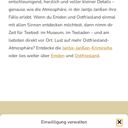
entschleunigend, herzlich und voller kleiner Details –
genauso wie die Atmosphäre, in der Jantje Janßen ihre
Fälle erlebt. Wenn du Emden und Ostfriesland einmal
mit allen Sinnen entdecken möchtest, dann nimm dir
Zeit für Teetied: im Museum, im Teeladen – und am
liebsten direkt vor Ort. Lust auf mehr Ostfriesland-
Atmosphäre? Entdecke die
Jantje-Janßen-Krimireihe
oder lies weiter über
Emden
und
Ostfriesland
.
Fragen, Anregungen oder einfach „Moin"
Einwilligung verwalten
sagen? Ich freue mich über deine